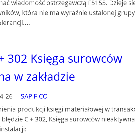
mać wiadomość ostrzegawczą F5155. Dzieje się
wników, która nie ma wyraźnie ustalonej grupy
olerancji....
+ 302 Księga surowców
na w zakładzie
4-26
-
SAP FICO
nia produkcji księgi materiałowej w transakc
łędzie C + 302, Księga surowców nieaktywna
instalacji: