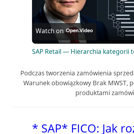
P
l
Watch on
a
SAP Retail — Hierarchia kategorii 
y
V
Podczas tworzenia zamówienia sprzeda
Warunek obowiązkowy Brak MWST, po
i
produktami zamówie
d
* SAP* FICO: Jak r
e