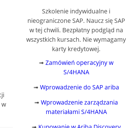
Szkolenie indywidualne i
nieograniczone SAP. Naucz się SAP
w tej chwili. Bezpłatny podgląd na
wszystkich kursach. Nie wymagamy
karty kredytowej.
➟
Zamówień operacyjny w
S/4HANA
➟
Wprowadzenie do SAP ariba
ji
➟
Wprowadzenie zarządzania
 w
materiałami S/4HANA
➟
Kupowanie w Ariba Discovery