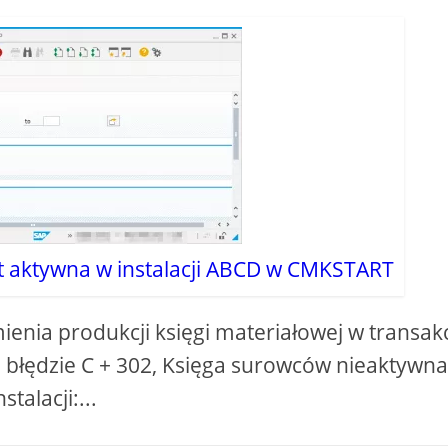
st aktywna w instalacji ABCD w CMKSTART
nia produkcji księgi materiałowej w transakc
łędzie C + 302, Księga surowców nieaktywna
nstalacji:...