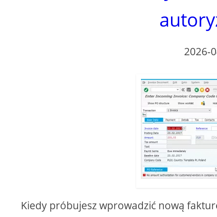
autory
o
2026-0
Kiedy próbujesz wprowadzić nową faktur