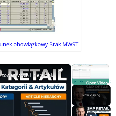
runek obowiązkowy Brak MWST
×
×
i towarowych i hierarchia artykułów
Play
Unmute
Fulls
Now Playing