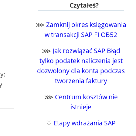
Czytałeś?
⋙
Zamknij okres księgowania
w transakcji SAP FI OB52
⋙
Jak rozwiązać SAP Błąd
tylko podatek naliczenia jest
dozwolony dla konta podczas
y:
tworzenia faktury
y
⋙
Centrum kosztów nie
istnieje
♡
Etapy wdrażania SAP