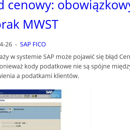
ąd cenowy: obowiązkow
brak MWST
4-26
-
SAP FICO
ży w systemie SAP może pojawić się błąd Cen
nieważ kody podatkowe nie są spójne międz
enia a podatkami klientów.