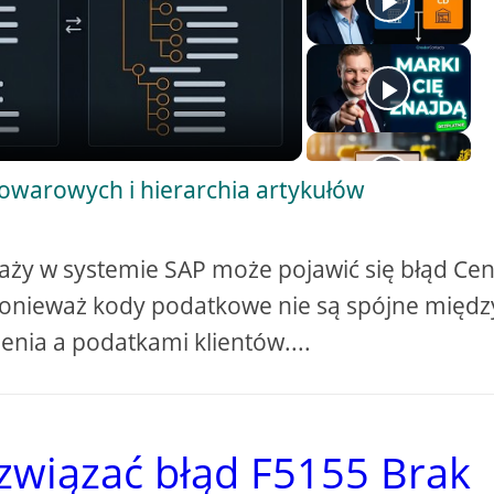
towarowych i hierarchia artykułów
ży w systemie SAP może pojawić się błąd Cen
nieważ kody podatkowe nie są spójne międz
nia a podatkami klientów....
ozwiązać błąd F5155 Brak