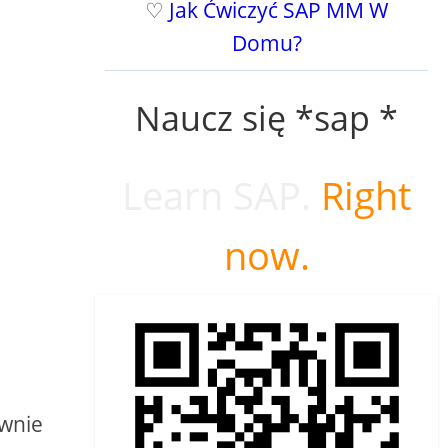
♡
Jak Ćwiczyć SAP MM W
Domu?
Naucz się *sap *
Learn SAP.
Right
now.
awnie