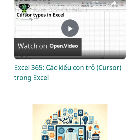
Excel 365: Các kiểu con trỏ (Cursor) tron
P
Watch on
l
Excel 365: Các kiểu con trỏ (Cursor)
a
trong Excel
y
V
i