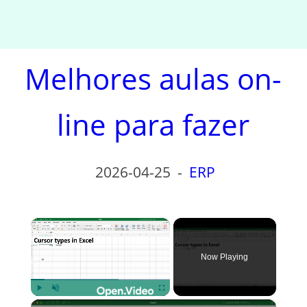
Melhores aulas on-
line para fazer
2026-04-25
-
ERP
×
Now Playing
×
Play
Unmute
Fullscreen