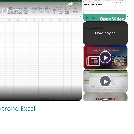
or) trong Excel
Play
Unmute
Fulls
Now Playing
) trong Excel