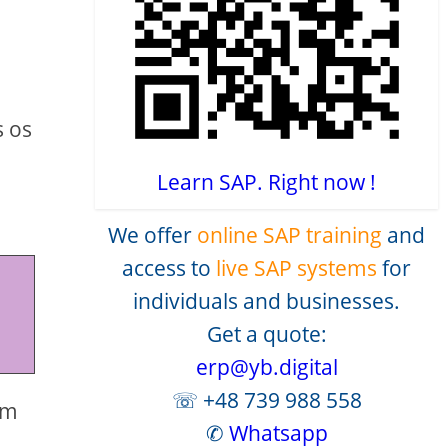
s os
Learn SAP. Right now !
We offer
online SAP training
and
access to
live SAP systems
for
individuals and businesses.
Get a quote:
erp@yb.digital
☏ +48 739 988 558
om
✆
Whatsapp