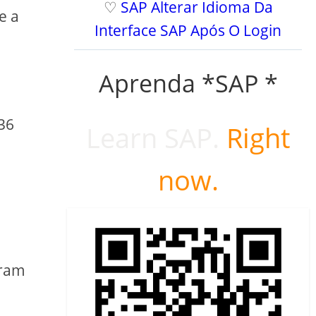
♡
SAP Alterar Idioma Da
e a
Interface SAP Após O Login
Aprenda *SAP *
36
Learn SAP.
Right
now.
aram