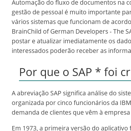
Automação do fluxo de documentos na con
i
gestão de pessoal é muito importante pa
vários sistemas que funcionam de acordo
d
BrainChild of German Developers - The 
postar e atualizar imediatamente os da
e
interessados ​​poderão receber as inform
o
Por que o SAP * foi cr
A abreviação SAP significa análise do si
organizada por cinco funcionários da IBM. 
demanda de clientes que vêm à empresa p
Em 1973, a primeira versão do aplicativo 