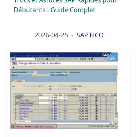
Trucs et Astuces SAP Rapides pour
a
Débutants : Guide Complet
y
2026-04-25
-
SAP FICO
V
i
d
e
o