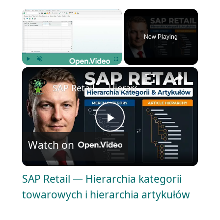
×
Now Playing
×
Play
Unmute
Fullscreen
SAP Retail — Hierarchia kategorii towar
P
Watch on
l
SAP Retail — Hierarchia kategorii
a
towarowych i hierarchia artykułów
y