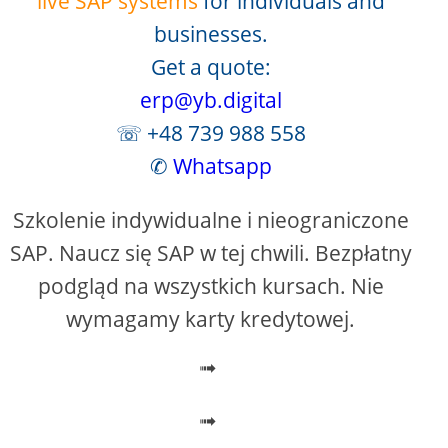
live SAP systems
for individuals and
businesses.
Get a quote:
erp@yb.digital
☏ +48 739 988 558
✆
Whatsapp
Szkolenie indywidualne i nieograniczone
SAP. Naucz się SAP w tej chwili. Bezpłatny
podgląd na wszystkich kursach. Nie
wymagamy karty kredytowej.
➟
➟