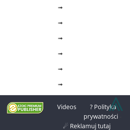
➟
➟
➟
➟
➟
➟
⩓
Videos
? Polityka
prywatności
-
☄ Reklamuj tutaj