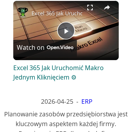
×
Play
Unmute
Fullscreen
Excel 365 Jak Uruchomić Makro Jednym 
P
Watch on
l
Excel 365 Jak Uruchomić Makro
a
Jednym Kliknięciem ⚙️
y
2026-04-25
-
ERP
V
Planowanie zasobów przedsiębiorstwa jest
kluczowym aspektem każdej firmy.
i