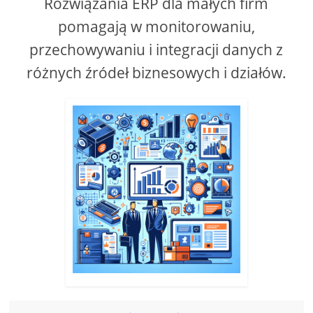
Rozwiązania ERP dla małych firm
pomagają w monitorowaniu,
d
przechowywaniu i integracji danych z
e
różnych źródeł biznesowych i działów.
o