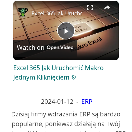
×
Play
Unmute
Fullscreen
Excel 365 Jak Uruchomić Makro Jednym 
P
Watch on
l
Excel 365 Jak Uruchomić Makro
a
Jednym Kliknięciem ⚙️
y
2024-01-12
-
ERP
V
Dzisiaj firmy wdrażania ERP są bardzo
popularne, ponieważ działają na Twój
i