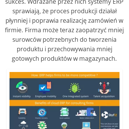
sukces. Wdrażane przez nich systemy ERP
sprawiają, że proces produkcji działał
d
płynniej i poprawia realizację zamówień w
e
firmie. Firma może teraz zaopatrzyć mniej
surowców potrzebnych do tworzenia
o
produktu i przechowywania mniej
gotowych produktów w magazynach.