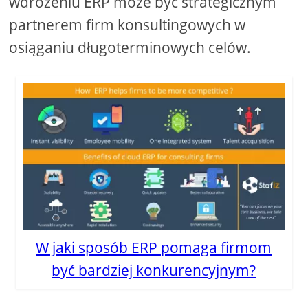
wdrożeniu ERP może być strategicznym
partnerem firm konsultingowych w
osiąganiu długoterminowych celów.
W jaki sposób ERP pomaga firmom
być bardziej konkurencyjnym?