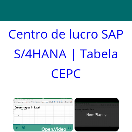
Centro de lucro SAP
S/4HANA | Tabela
CEPC
×
Now Playing