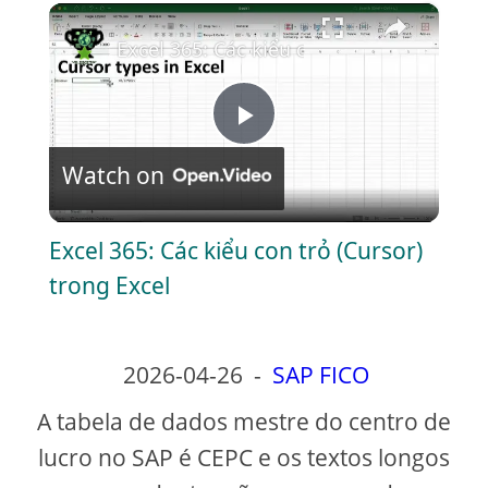
×
Play
Unmute
Fullscreen
Excel 365: Các kiểu con trỏ (Cursor) tron
P
Watch on
l
Excel 365: Các kiểu con trỏ (Cursor)
a
trong Excel
y
2026-04-26
-
SAP FICO
V
A tabela de dados mestre do centro de
lucro no SAP é CEPC e os textos longos
i