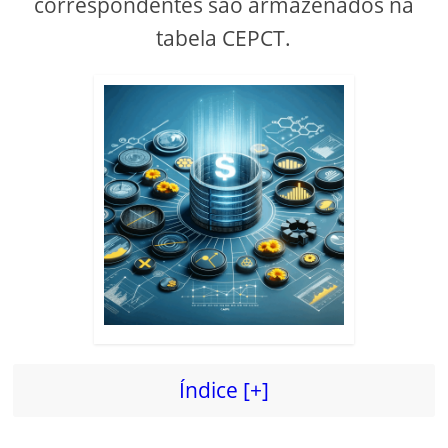
correspondentes são armazenados na
tabela CEPCT.
d
e
o
Índice [+]