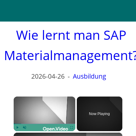
Wie lernt man SAP
Materialmanagement
2026-04-26
-
Ausbildung
×
Now Playing
×
Play
Unmute
Fullscreen