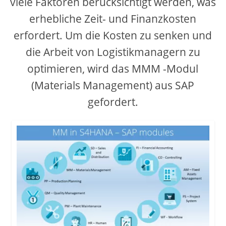
viele Faktoren berücksichtigt werden, was
d
erhebliche Zeit- und Finanzkosten
erfordert. Um die Kosten zu senken und
e
die Arbeit von Logistikmanagern zu
optimieren, wird das MMM -Modul
o
(Materials Management) aus SAP
gefordert.