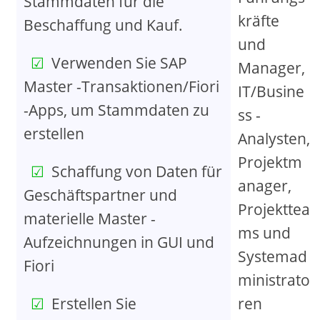
Stammdaten für die
kräfte
Beschaffung und Kauf.
und
Verwenden Sie SAP
Manager,
Master -Transaktionen/Fiori
IT/Busine
-Apps, um Stammdaten zu
ss -
erstellen
Analysten,
Projektm
Schaffung von Daten für
anager,
Geschäftspartner und
Projekttea
materielle Master -
ms und
Aufzeichnungen in GUI und
Systemad
Fiori
ministrato
Erstellen Sie
ren